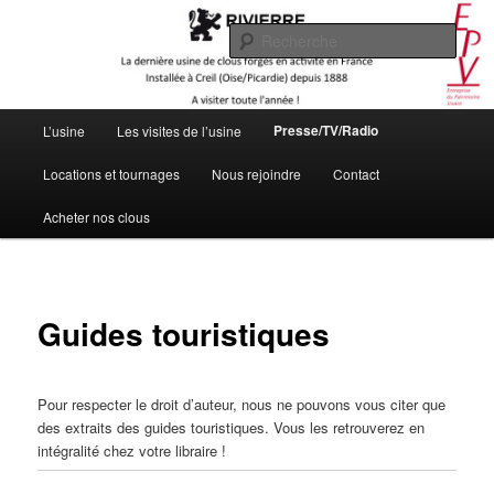
Aller
Visite de l'usine de clous Rivierre (Oise)
au
Rech
contenu
principal
CLOUTERIE RIVIERRE
Menu
Presse/TV/Radio
L’usine
Les visites de l’usine
principal
Locations et tournages
Nous rejoindre
Contact
Acheter nos clous
Guides touristiques
Pour respecter le droit d’auteur, nous ne pouvons vous citer que
des extraits des guides touristiques. Vous les retrouverez en
intégralité chez votre libraire !