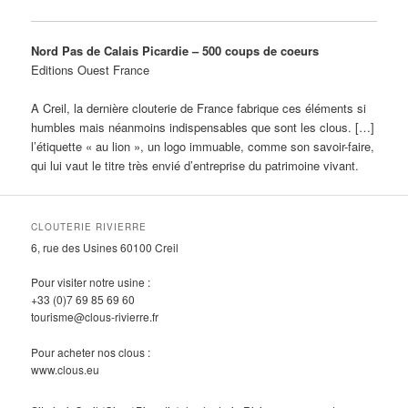
Nord Pas de Calais Picardie – 500 coups de coeurs
Editions Ouest France
A Creil, la dernière clouterie de France fabrique ces éléments si
humbles mais néanmoins indispensables que sont les clous. […]
l’étiquette « au lion », un logo immuable, comme son savoir-faire,
qui lui vaut le titre très envié d’entreprise du patrimoine vivant.
CLOUTERIE RIVIERRE
6, rue des Usines 60100 Creil
Pour visiter notre usine :
+33 (0)7 69 85 69 60
tourisme@clous-rivierre.fr
Pour acheter nos clous :
www.clous.eu